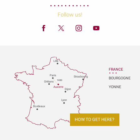
Follow us!
Lille
FRANCE
P
aris
Strasbou
r
g
BOURGOGNE
1H30
Orléans
YONNE
Au
x
er
r
e
Dijon
L
y
on
Bo
r
deaux
HOW TO GET HERE?