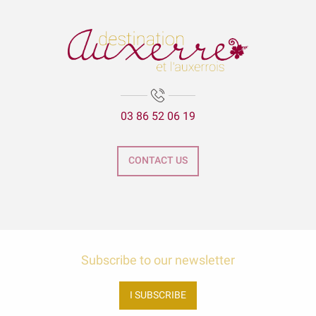
Lézards des arts
Escape Game 1955
La Cathédrale Saint-Etienne et sa crypte
Expositions Chapelle d'Avigneau - Escamps
Balade gourmande | Vélo & Saveurs | 7 produits régionaux
ÉNIGME EN FAMILLE | DÉCOUVREZ AUXERRE !
03 86 52 06 19
Exposition Raymond RIOTTE
Exposition « La mer est ton miroir »
Exposition Sculptures au jardin
CONTACT US
Marguerite - les petites vaches de Belin
Visite guidée - La tour de l'horloge
Subscribe to our newsletter
I SUBSCRIBE