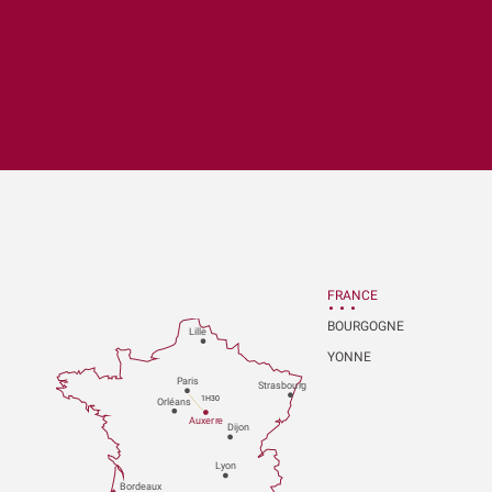
x favoris
FRANCE
BOURGOGNE
Lille
YONNE
P
aris
Strasbou
r
g
1H30
Orléans
Au
x
er
r
e
Dijon
L
y
on
Bo
r
deaux