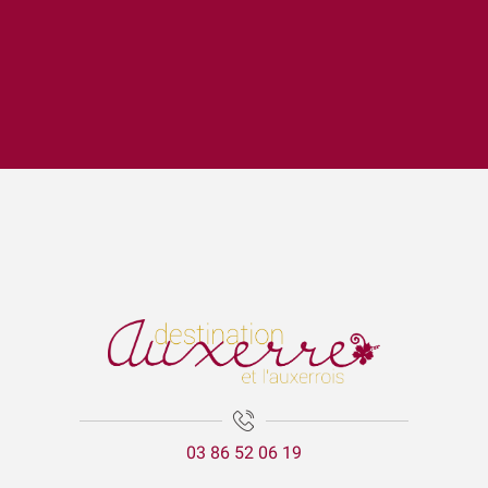
Bibli en balade - parc de l'Arboretum (Auxerre)
Lézards des arts
Escape Game 1955
La Cathédrale Saint-Etienne et sa crypte
Expositions Chapelle d'Avigneau - Escamps
Balade gourmande | Vélo & Saveurs | 7 produits régionaux
Exposition Raymond RIOTTE
ÉNIGME EN FAMILLE | DÉCOUVREZ AUXERRE !
Exposition « La mer est ton miroir »
Exposition Sculptures au jardin
03 86 52 06 19
Marguerite - les petites vaches de Belin
Visite guidée - La tour de l'horloge