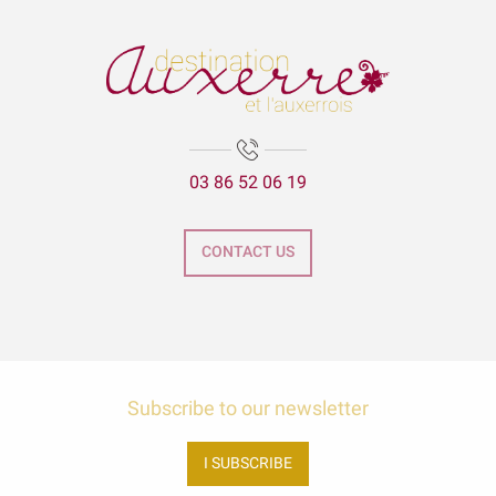
Même ton patrimoine (Jacques-Lacarrière)
Exposition "Avec le vin comme complice" et "La nature est bel
Lézards des arts
Aux'Arts 68 présente Malo. A - Vernissage et Exposition
La Cathédrale Saint-Etienne et sa crypte
Expositions Chapelle d'Avigneau - Escamps
03 86 52 06 19
Exposition Raymond RIOTTE
Balade gourmande | Vélo & Saveurs | 7 produits régionaux
ÉNIGME EN FAMILLE | DÉCOUVREZ AUXERRE !
CONTACT US
Exposition « La mer est ton miroir »
Exposition Sculptures au jardin
Subscribe to our newsletter
I SUBSCRIBE