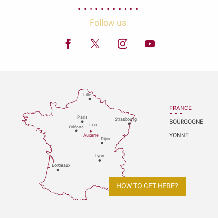
Follow us!
Lille
FRANCE
P
aris
Strasbou
r
g
BOURGOGNE
1H30
Orléans
YONNE
Au
x
er
r
e
Dijon
L
y
on
Bo
r
deaux
HOW TO GET HERE?