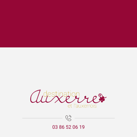
Garçon, la note ! Jooq - Jazz fusion
Visite Flash du mois d’août : La création du parc de l'Arbre Sec
Lézards des arts
Aux'Arts 68 présente Malo. A - Vernissage et Exposition
Les secrets de lAtlantide
La visite aux lanternes
La Cathédrale Saint-Etienne et sa crypte
Expositions Chapelle d'Avigneau - Escamps
ÉNIGME EN FAMILLE | DÉCOUVREZ AUXERRE !
Exposition Raymond RIOTTE
03 86 52 06 19
Balade gourmande | Vélo & Saveurs | 7 produits régionaux
Exposition « La mer est ton miroir »