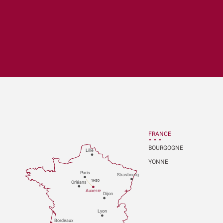
x favoris
FRANCE
BOURGOGNE
Lille
YONNE
P
aris
Strasbou
r
g
1H30
Orléans
Au
x
er
r
e
Dijon
L
y
on
Bo
r
deaux