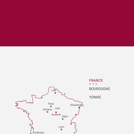
x favoris
FRANCE
BOURGOGNE
Lille
YONNE
P
aris
Strasbou
r
g
1H30
Orléans
Au
x
er
r
e
Dijon
L
y
on
Bo
r
deaux