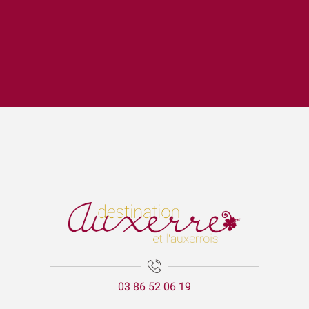
Bibli en balade - parc de l'Arboretum (Auxerre)
Lézards des arts
Escape Game 1955
La Cathédrale Saint-Etienne et sa crypte
Expositions Chapelle d'Avigneau - Escamps
Balade gourmande | Vélo & Saveurs | 7 produits régionaux
Exposition Raymond RIOTTE
ÉNIGME EN FAMILLE | DÉCOUVREZ AUXERRE !
Exposition « La mer est ton miroir »
Exposition Sculptures au jardin
03 86 52 06 19
Marguerite - les petites vaches de Belin
Visite guidée - La tour de l'horloge