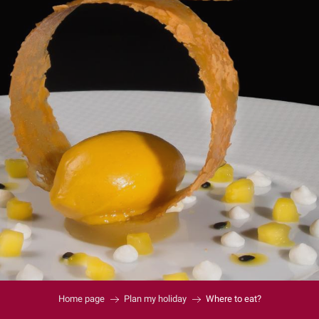
Home page
Plan my holiday
Where to eat?