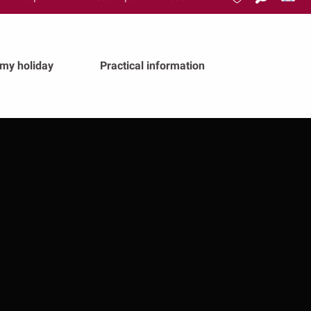
Search
Voir les favoris
 my holiday
Practical information