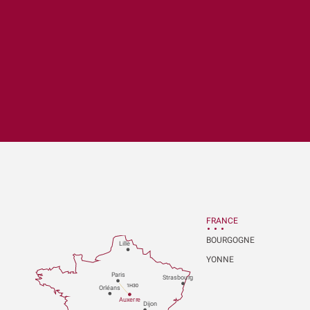
uter aux favoris
FRANCE
BOURGOGNE
Lille
YONNE
P
aris
Strasbou
r
g
1H30
Orléans
Au
x
er
r
e
Dijon