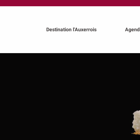
au
contenu
principal
Destination l'Auxerrois
Agend