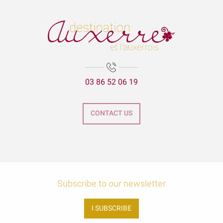
Visite Flash du mois d’août : La création du parc de l'Arbre Sec
Lézards des arts
Les secrets de lAtlantide
La visite aux lanternes
La Cathédrale Saint-Etienne et sa crypte
Expositions Chapelle d'Avigneau - Escamps
03 86 52 06 19
Balade gourmande | Vélo & Saveurs | 7 produits régionaux
Exposition Raymond RIOTTE
ÉNIGME EN FAMILLE | DÉCOUVREZ AUXERRE !
CONTACT US
Exposition « La mer est ton miroir »
Exposition Sculptures au jardin
Subscribe to our newsletter
I SUBSCRIBE