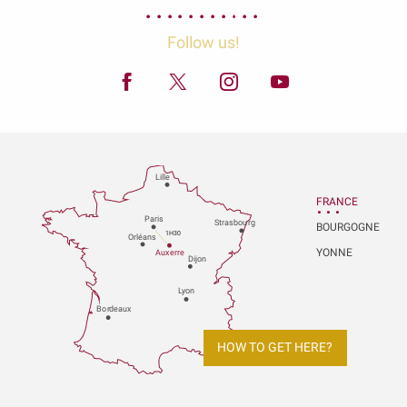
Follow us!
Lille
FRANCE
P
aris
Strasbou
r
g
BOURGOGNE
1H30
Orléans
YONNE
Au
x
er
r
e
Dijon
L
y
on
Bo
r
deaux
HOW TO GET HERE?